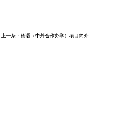
上一条：
德语（中外合作办学）项目简介
高级翻译学院
英语学院
东方语学院
中东欧语学院
国际商学院
国际金融与贸易学院
国际传媒学院
教育学院
国际艺术学院
人工智能学院