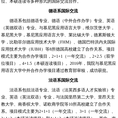
位、本硕连读等多种形式的国际交流合作。
德语系国际交流
德语系包括德语专业、德语（中外合作办学）专业、英语
（英德双语）专业。与慕尼黑应用语言大学，维尔茨堡大学，
慕尼黑大学，慕尼黑应用语言大学、莱比锡大学，德累斯顿大
学，比勒菲尔德应用技术大学（
FHM
）、德国巴特洪内夫国际
应用技术大学（
IUBH
）等
8
所德国高校建立了合作关系。项目
模式主要为合作办学项目，
2+1+1
（一年交流），
2+2.5
（双学
位项目），
4+1.5
（本硕连读项目）。
2016
年，我院与慕尼黑应
用语言大学中外合作办学项目通过教育部审核，成功获批。
法语系国际交流
法语系包括法语专业、法语（法英西多语人才实验班）专
业、英语（英法双语）专业，与法国里昂第二大学、里昂天主
教大学、南香槟大学、诺欧商学院等
10
所高校建立了合作关
系。项目模式主要为
2+1+1
（一年交流）、
3+1
（一年交流）、