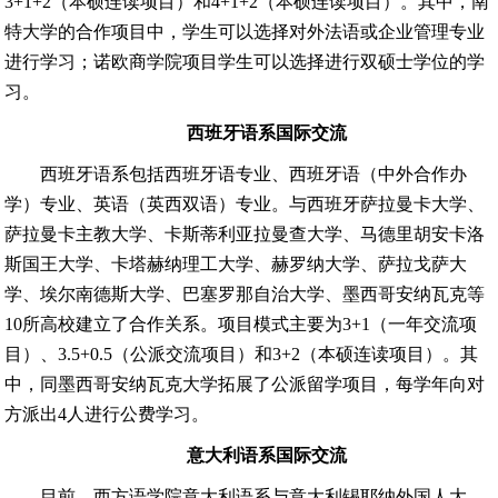
3+1+2
（本硕连读项目）和
4+1+2
（本硕连读项目）。其中，南
特大学的合作项目中，学生可以选择对外法语或企业管理专业
进行学习；诺欧商学院项目学生可以选择进行双硕士学位的学
习。
西班牙语系国际交流
西班牙语系包括西班牙语专业、西班牙语（中外合作办
学）专业、英语（英西双语）专业。与西班牙萨拉曼卡大学、
萨拉曼卡主教大学、卡斯蒂利亚拉曼查大学、马德里胡安卡洛
斯国王大学、卡塔赫纳理工大学、赫罗纳大学、萨拉戈萨大
学、埃尔南德斯大学、巴塞罗那自治大学、墨西哥安纳瓦克等
10
所高校建立了合作关系。项目模式主要为
3+1
（一年交流项
目）、
3.5+0.5
（公派交流项目）和
3+2
（本硕连读项目）。其
中，同墨西哥安纳瓦克大学拓展了公派留学项目，每学年向对
方派出
4
人进行公费学习。
意大利语系国际交流
目前，西方语学院意大利语系与意大利锡耶纳外国人大