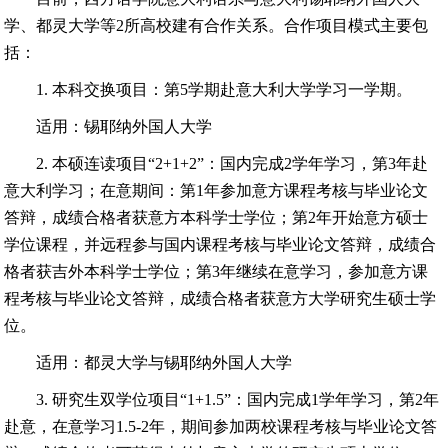
学、都灵大学等
2
所高校建有合作关系。合作项目模式主要包
括：
1.
本科交换项目：第
5
学期赴意大利大学学习一学期。
适用：锡耶纳外国人大学
2.
本硕连读项目“
2+1+2
”：国内完成
2
学年学习，第
3
年赴
意大利学习；在意期间：第
1
年参加意方课程考核与毕业论文
答辩，成绩合格者获意方本科学士学位；第
2
年开始意方硕士
学位课程，并远程参与国内课程考核与毕业论文答辩，成绩合
格者获吉外本科学士学位；第
3
年继续在意学习，参加意方课
程考核与毕业论文答辩，成绩合格者获意方大学研究生硕士学
位。
适用：都灵大学与锡耶纳外国人大学
3.
研究生双学位项目“
1+1.5
”：国内完成
1
学年学习，第
2
年
赴意，在意学习
1.5-2
年，期间参加两校课程考核与毕业论文答