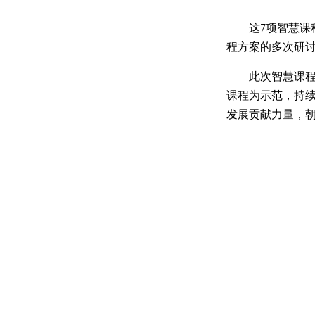
这
7
项智慧课
程方案的多次研
此次智慧课
课程为示范，持
发展贡献力量，