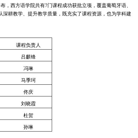
公布，西方语学院共有
7
门课程成功获批立项，覆盖葡萄牙语、
队深耕教学、提升教学质量，既充实了课程资源，也为学科建
课程负责人
吕麒锋
冯琳
马季珂
佟庆
刘晓霞
杜贺
孙琳